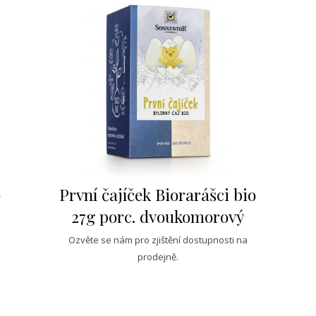
o
První čajíček Biorarášci bio
27g porc. dvoukomorový
Ozvěte se nám pro zjištění dostupnosti na
prodejně.