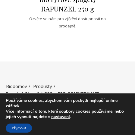
RAPUNZEL 250 g
Ozvěte se nám pro zjištění dostupnosti na
prodejně.
Biodomov
Produkty
Fazole bílá velká 500 g BIO COUNTRY LIFE
Používáme cookies, abychom vám poskytli nejlepší online
zážitek.
Více informací o tom, které soubory cookies používáme, nebo
jejich vypnutí najdete v
nastavení
.
Ashe Child Modified Šablona od
Petr Palacký
.
Přijmout