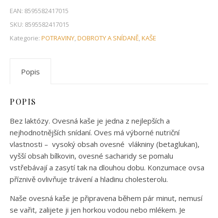
EAN:
8595582417015
SKU:
8595582417015
Kategorie:
POTRAVINY
,
DOBROTY A SNÍDANĚ
,
KAŠE
Popis
POPIS
Bez laktózy. Ovesná kaše je jedna z nejlepších a
nejhodnotnějších snídaní. Oves má výborné nutriční
vlastnosti – vysoký obsah ovesné vlákniny (betaglukan),
vyšší obsah bílkovin, ovesné sacharidy se pomalu
vstřebávají a zasytí tak na dlouhou dobu. Konzumace ovsa
příznivě ovlivňuje trávení a hladinu cholesterolu.
Naše ovesná kaše je připravena během pár minut, nemusí
se vařit, zalijete ji jen horkou vodou nebo mlékem. Je