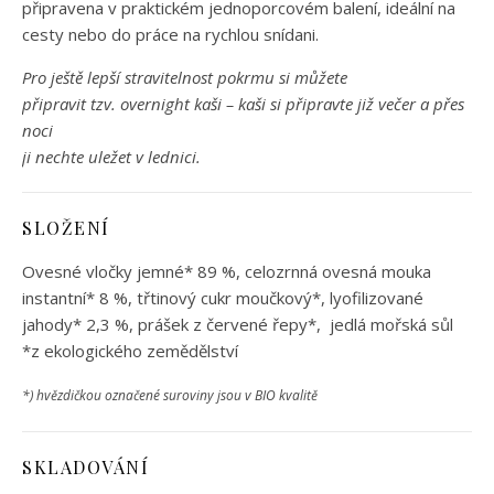
připravena v praktickém jednoporcovém balení, ideální na
cesty nebo do práce na rychlou snídani.
Pro ještě lepší stravitelnost pokrmu si můžete
připravit tzv. overnight kaši – kaši si připravte již večer a přes
noci
ji nechte uležet v lednici.
SLOŽENÍ
Ovesné vločky jemné* 89 %, celozrnná ovesná mouka
instantní* 8 %, třtinový cukr moučkový*, lyofilizované
jahody* 2,3 %, prášek z červené řepy*, jedlá mořská sůl
*z ekologického zemědělství
*) hvězdičkou označené suroviny jsou v BIO kvalitě
SKLADOVÁNÍ