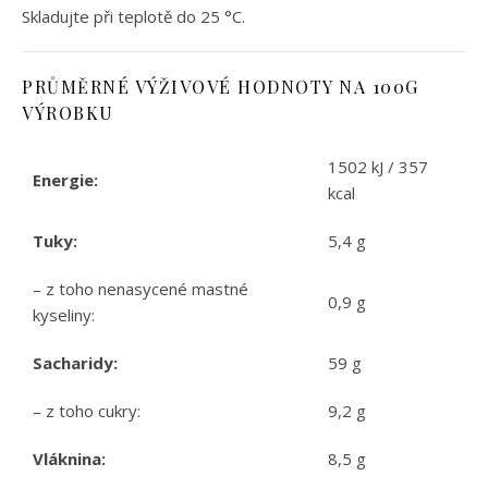
Skladujte při teplotě do 25 °C.
PRŮMĚRNÉ VÝŽIVOVÉ HODNOTY NA 100G
VÝROBKU
1502 kJ / 357
Energie:
kcal
Tuky:
5,4 g
– z toho nenasycené mastné
0,9 g
kyseliny:
Sacharidy:
59 g
– z toho cukry:
9,2 g
Vláknina:
8,5 g