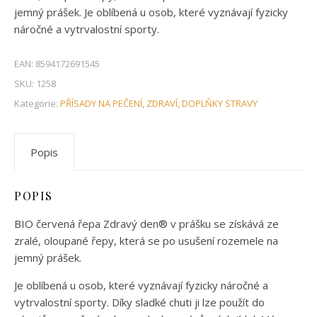
jemný prášek. Je oblíbená u osob, které vyznávají fyzicky
náročné a vytrvalostní sporty.
EAN:
8594172691545
SKU:
1258
Kategorie:
PŘÍSADY NA PEČENÍ
,
ZDRAVÍ
,
DOPLŇKY STRAVY
Popis
POPIS
BIO červená řepa Zdravý den® v prášku se získává ze
zralé, oloupané řepy, která se po usušení rozemele na
jemný prášek.
Je oblíbená u osob, které vyznávají fyzicky náročné a
vytrvalostní sporty. Díky sladké chuti ji lze použít do