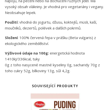
nápojů, na pečení nebo na dochucení různých jídel. Má
vysoký obsah vlákniny. Je vhodná pro vegetariány i vegany.
Neobsahuje lepek.
Použití:
vhodná do jogurtu, džusu, koktejlů, müsli, kaší,
moučníků, dezertů, polévek a dalších pokrmů.
Složení
: 100% červená řepa v prášku (Beta vulgaris) z
ekologického zemědělství.
Výživové údaje na 100g:
energetická hodnota
1410kJ/336kcal, tuky
0g z toho nasycené mastné kyseliny 0g, sacharidy 70g z
toho cukry 52g, bílkoviny 13g, sůl 4,2g.
SOUVISEJÍCÍ PRODUKTY